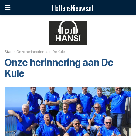
HoltensNieuws.nl
Start
»
Onze herinnering aan De Kule
Onze herinnering aan De
Kule