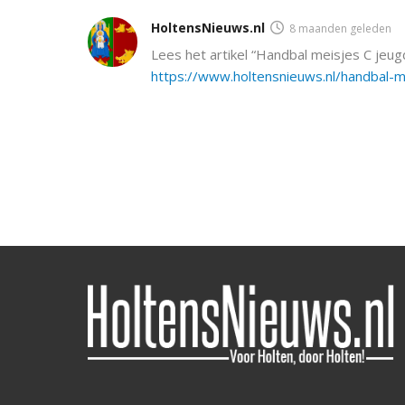
HoltensNieuws.nl
8 maanden geleden
Lees het artikel “Handbal meisjes C jeu
https://www.holtensnieuws.nl/handbal-