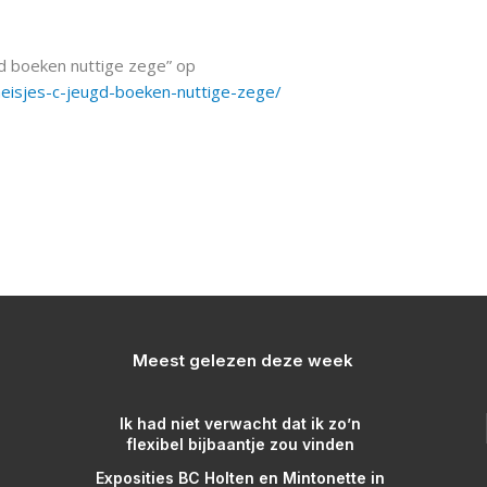
gd boeken nuttige zege” op
meisjes-c-jeugd-boeken-nuttige-zege/
Meest gelezen deze week
Ik had niet verwacht dat ik zo’n
flexibel bijbaantje zou vinden
Exposities BC Holten en Mintonette in