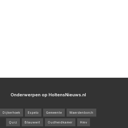
Onderwerpen op HoltensNieuws.nl
Dijkerhoek
Espelo
Gemeente
Waerdenborch
Quiz
Blauwwit
Oudheidkamer
Hmv