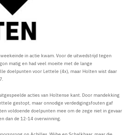
weekeinde in actie kwam. Voor de uitwedstrijd tegen
gon matig en had veel moeite met de lange
lle doelpunten voor Lettele (4x), maar Holten wist daar
7.
 uitgespeelde acties van Holtense kant. Door mandekking
ettele gestopt, maar onnodige verdedigingsfouten gaf
lten voldoende doelpunten mee om de zege niet in gevaar
en dan de 12-14 overwinning.
oorsprong op Achilles, Wijhe en Schalkhaar, maar die