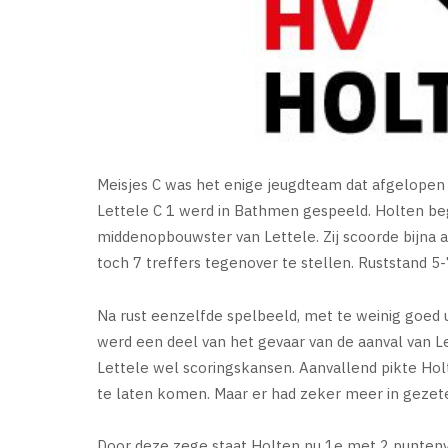
Meisjes C was het enige jeugdteam dat afgelopen 
Lettele C 1 werd in Bathmen gespeeld. Holten be
middenopbouwster van Lettele. Zij scoorde bijna a
toch 7 treffers tegenover te stellen. Ruststand 5-
Na rust eenzelfde spelbeeld, met te weinig goed
werd een deel van het gevaar van de aanval van L
Lettele wel scoringskansen. Aanvallend pikte Ho
te laten komen. Maar er had zeker meer in gezet
Door deze zege staat Holten nu 1e met 2 puntenv