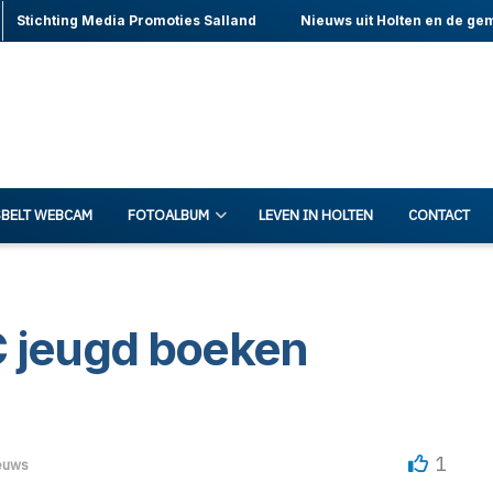
Stichting Media Promoties Salland
Nieuws uit Holten en de ge
BELT WEBCAM
FOTOALBUM
LEVEN IN HOLTEN
CONTACT
C jeugd boeken
1
euws