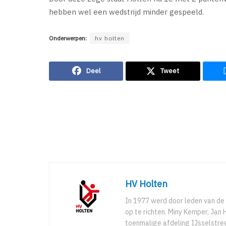
hebben wel een wedstrijd minder gespeeld.
Onderwerpen:
hv holten
Deel
Tweet
HV Holten
In 1977 werd door leden van de 
op te richten. Miny Kemper, Ja
toenmalige afdeling IJsselstree