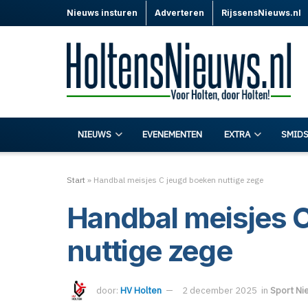
Nieuws insturen
Adverteren
RijssensNieuws.nl
NIEUWS
EVENEMENTEN
EXTRA
SMIDS
Start
»
Handbal meisjes C jeugd boeken nuttige zege
Handbal meisjes 
nuttige zege
door:
HV Holten
2 december 2025
in
Sport Ni