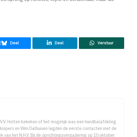
Deel
Deel
Verstuur
V.V. Holten bekeken of het mogelijk was een handbalafdeling
n Hospers en Wim Dalhuisen legden de eerste contacten met de
k van het N.H.V. Bij de oprichtingsvergadering op 10 oktober