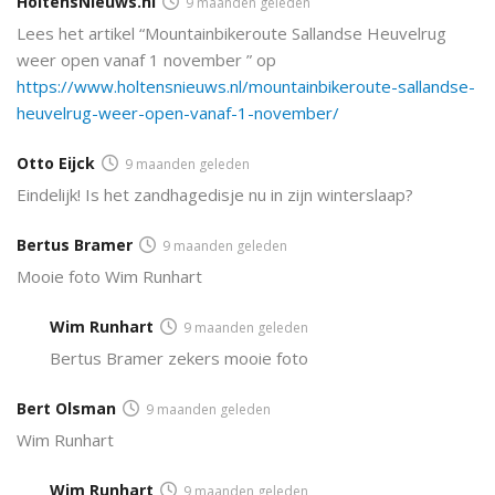
HoltensNieuws.nl
9 maanden geleden
Lees het artikel “Mountainbikeroute Sallandse Heuvelrug
weer open vanaf 1 november ” op
https://www.holtensnieuws.nl/mountainbikeroute-sallandse-
heuvelrug-weer-open-vanaf-1-november/
Otto Eijck
9 maanden geleden
Eindelijk! Is het zandhagedisje nu in zijn winterslaap?
Bertus Bramer
9 maanden geleden
Mooie foto Wim Runhart
Wim Runhart
9 maanden geleden
Bertus Bramer zekers mooie foto
Bert Olsman
9 maanden geleden
Wim Runhart
Wim Runhart
9 maanden geleden